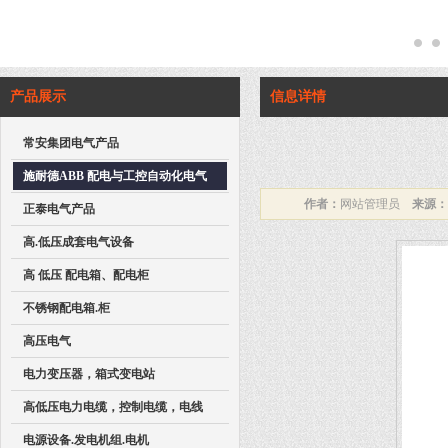
1
2
产品展示
信息详情
常安集团电气产品
施耐德ABB 配电与工控自动化电气
作者：
网站管理员
来源：
正泰电气产品
高.低压成套电气设备
高 低压 配电箱、配电柜
不锈钢配电箱.柜
高压电气
电力变压器，箱式变电站
高低压电力电缆，控制电缆，电线
电源设备.发电机组.电机