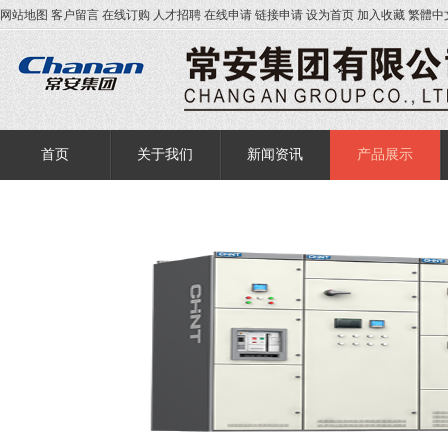
网站地图
客户留言
在线订购
人才招聘
在线申请
链接申请
设为首页
加入收藏
繁體中
首页
关于我们
新闻资讯
产品展示