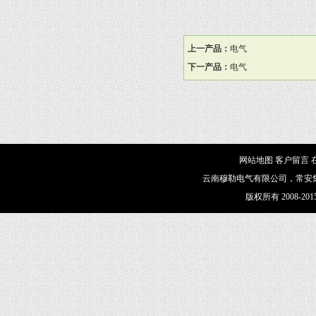
上一产品：
电气
下一产品：
电气
网站地图
客户留言
云南穆勒电气有限公司，常安集
版权所有 2008-2