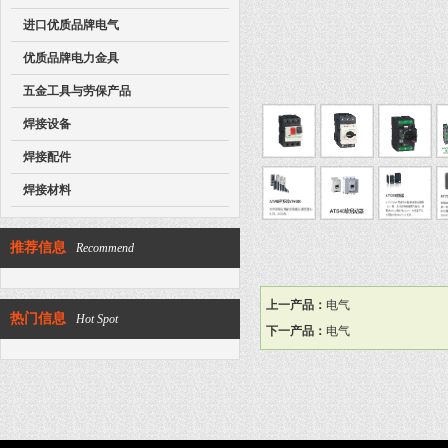
进口优质品牌电气
优质品牌电力金具
五金工具与劳保产品
焊接设备
焊接配件
焊接材料
推荐信息
Recommend
上一产品：
电气
热门信息
Hot Spot
下一产品：
电气