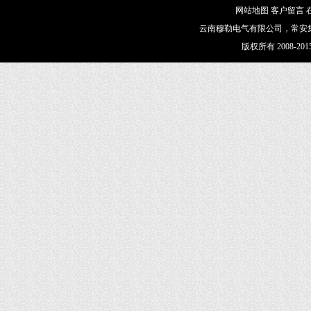
网站地图
客户留言
云南穆勒电气有限公司，常安集
版权所有 2008-2