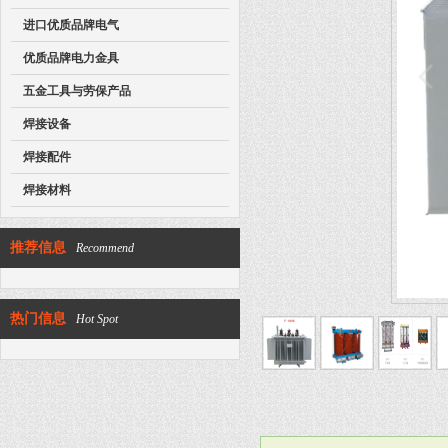
进口优质品牌电气
优质品牌电力金具
五金工具与劳保产品
焊接设备
焊接配件
焊接材料
推荐信息
Recommend
热门信息
Hot Spot