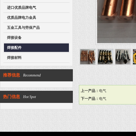
进口优质品牌电气
优质品牌电力金具
五金工具与劳保产品
焊接设备
焊接配件
焊接材料
推荐信息
Recommend
上一产品：
电气
热门信息
Hot Spot
下一产品：
电气