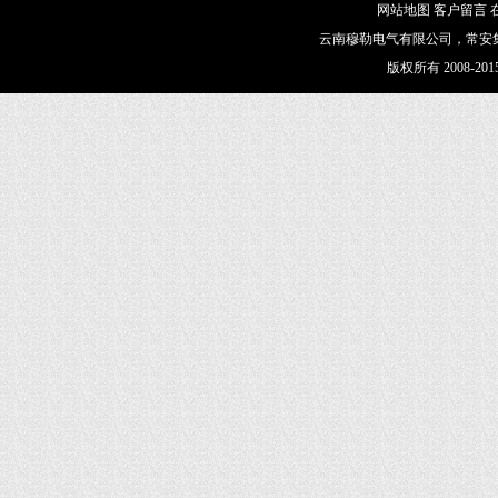
网站地图
客户留言
云南穆勒电气有限公司，常安集
版权所有 2008-2