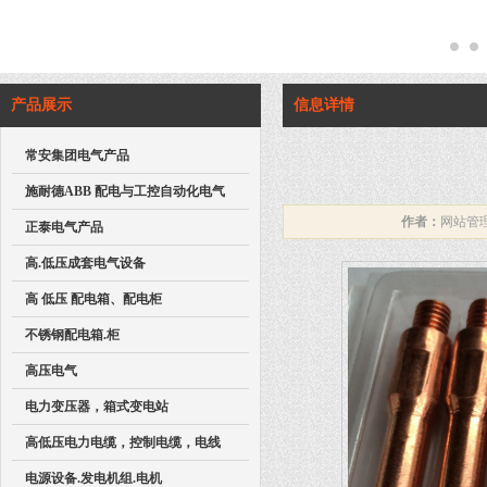
1
2
产品展示
信息详情
常安集团电气产品
施耐德ABB 配电与工控自动化电气
作者：
网站管
正泰电气产品
高.低压成套电气设备
高 低压 配电箱、配电柜
不锈钢配电箱.柜
高压电气
电力变压器，箱式变电站
高低压电力电缆，控制电缆，电线
电源设备.发电机组.电机